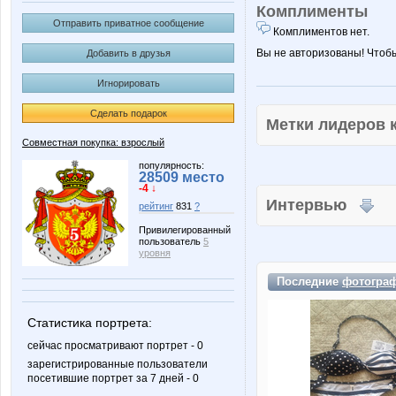
Комплименты
Отправить приватное сообщение
Комплиментов нет.
Вы не авторизованы! Чтоб
Добавить в друзья
Игнорировать
Сделать подарок
Метки лидеров
Совместная покупка: взрослый
популярность:
28509 место
-4 ↓
Интервью
рейтинг
831
?
Привилегированный
пользователь
5
уровня
Последние
фотогра
Статистика портрета:
сейчас просматривают портрет - 0
зарегистрированные пользователи
посетившие портрет за 7 дней - 0